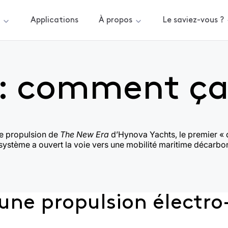
s
Applications
À propos
Le saviez-vous ?
ctionne ?
 : comment ça
de propulsion de
The New Era
d’Hynova Yachts, le premier «
 système a ouvert la voie vers une mobilité maritime décarb
ne propulsion électr