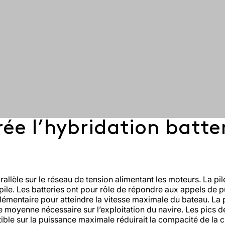
on
que
Événementiel
 l’hybridation batteri
Maritime​
Data C
es
&
Décarboner
Réduire
ion électro-
Pile à combustible : comment ça
Divertissement​
pos d’EODev
Notre histoire
Notre équipe
Actu
Support Technique & SAV – un
le secteur
enviro
e
fonctionne ?
lors
Décarboner des
de la
des act
ons
évènements hors
navigation
digital
réseau
nce
rallèle sur le réseau de tension alimentant les moteurs. La pi
a pile. Les batteries ont pour rôle de répondre aux appels d
upplémentaire pour atteindre la vitesse maximale du bateau. La
e moyenne nécessaire sur l’exploitation du navire. Les pics d
ble sur la puissance maximale réduirait la compacité de la 