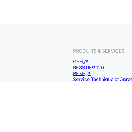
PRODUITS & SERVICES
GEH₂®
BESSTIE® 120
REXH₂®
Service Technique et Aprè