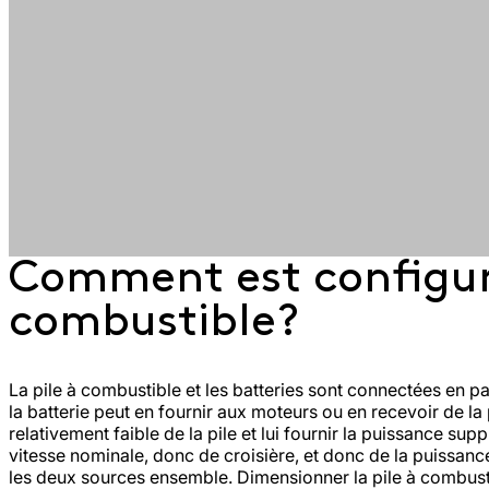
Téléphonie
Producti
Transport &
Energéti
Comment est configurée
Alimenter
Infrastructure​
& Servic
une zone
Hydrogène : comment ça
L’hybridat
Soutenir le
hors réseau
Fourniture
combustible?
À pro
fonctionne?
hydrogèn
développement
ou venir en
d’énergie 
de la mobilité
soutien à
d’opérati
électrique
celui
de
existant​
maintena
La pile à combustible et les batteries sont connectées en pa
la batterie peut en fournir aux moteurs ou en recevoir de l
relativement faible de la pile et lui fournir la puissance s
vitesse nominale, donc de croisière, et donc de la puissanc
les deux sources ensemble. Dimensionner la pile à combusti