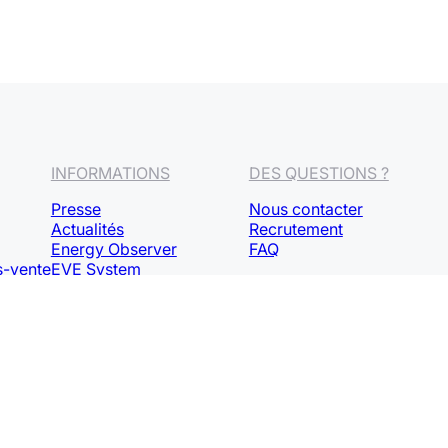
INFORMATIONS
DES QUESTIONS ?
Presse
Nous contacter
Actualités
Recrutement
Energy Observer
FAQ
s-vente
EVE System
Politique de confidentialité
Informations légales
Plan de site