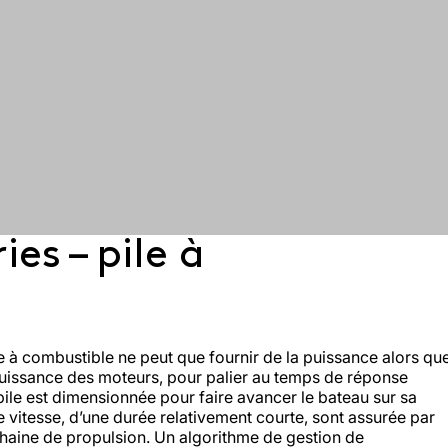
Construction
À
es – pile à
enter​
& Extraction
chaque
Minière
Découvrir
secteur,
 l’impact
Batterie lithium-ion : comment ça
alités
 accompagnement sur mesure
sa
Découvrir le SAV
nos
nnemental
Réduire
fonctionne ?
solution
expertises
ivités
l’impact des
zéro-
es
chantiers de
émission
construction
le à combustible ne peut que fournir de la puissance alors qu
e puissance des moteurs, pour palier au temps de réponse
 pile est dimensionnée pour faire avancer le bateau sur sa
e vitesse, d’une durée relativement courte, sont assurée par
chaine de propulsion. Un algorithme de gestion de