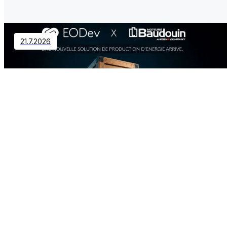
21.7.2026
Contact
EODev et Baudouin s’associent et
créent une nouvelle offre
énergétique de forte puissance
2.7.2026