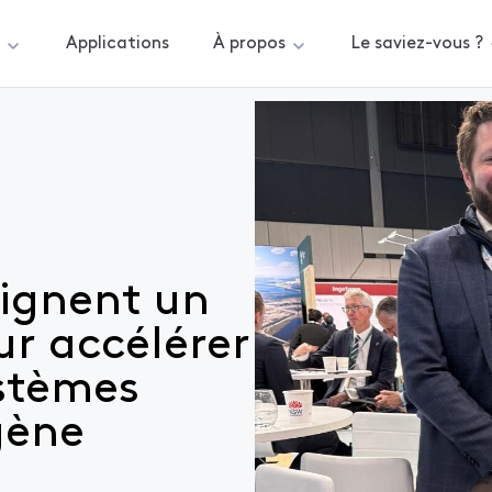
s
Applications
À propos
Le saviez-vous ?
tocole d’accord pour accélérer le déploiement des systèmes
signent un
ur accélérer
ystèmes
gène