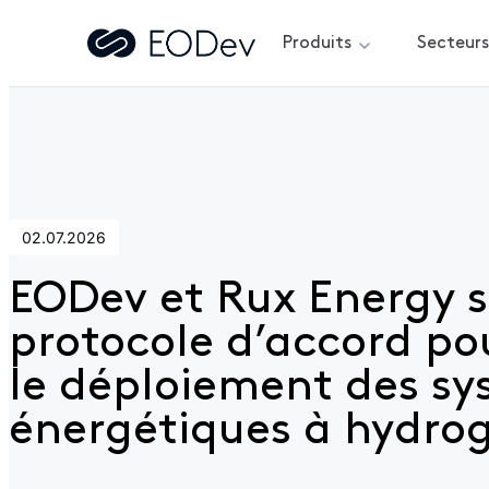
Produits
Secteur
Accueil
>
Actualités
>
EODev et Rux Energy signent un pro
02.07.2026
EODev et Rux Energy 
protocole d’accord po
le déploiement des s
énergétiques à hydro