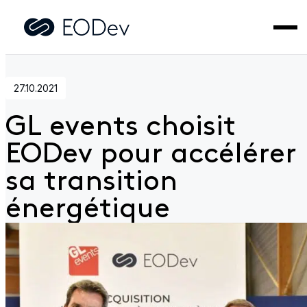
Accueil
>
Actualités
>
GL events choisit EODev pour
accélérer sa transition énergétique
27.10.2021
GL events choisit
EODev pour accélérer
sa transition
énergétique