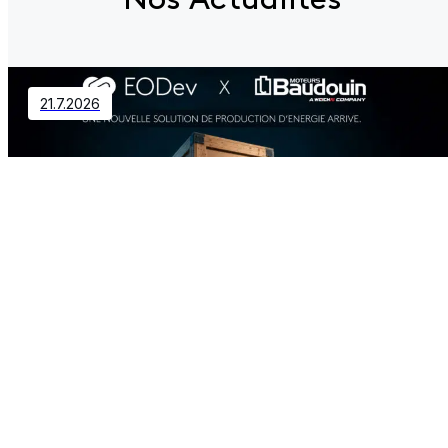
21.7.2026
Contact
EODev et Baudouin s’associent et
créent une nouvelle offre
énergétique de forte puissance