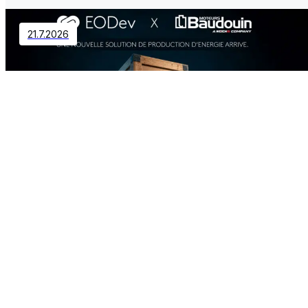
21.7.2026
Contact
EODev et Baudouin s’associent et
créent une nouvelle offre
énergétique de forte puissance
2.7.2026