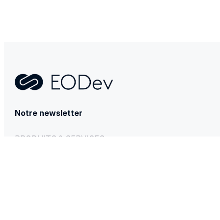
Contact
Notre newsletter
PRODUITS & SERVICES
GEH₂®
BESSTIE® 120
REXH₂®
Service Technique et Après-vente
INFORMATIONS
Presse