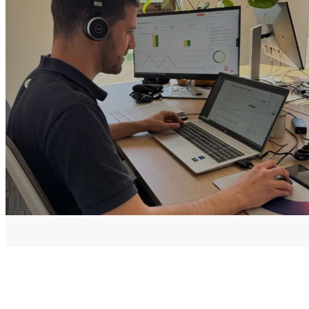
hydrogène.
Il s’agit là de modèles industriels qui fabriquent de
Dans le cadre d’un mix électrique futur toujours plus
l’hydrogène « gris ». L’hydrogène « vert », qui ne contribue
renouvelable, le vecteur hydrogène énergie permet de
qu’à moins de 1% de la production mondiale (environ 5% en
pallier l’intermittence des énergies renouvelables en
France), provient de l’utilisation d’énergies décarbonées ou
stockant, sous forme gazeuse, l’électricité excédentaire
renouvelables (solaire, éolien…). L’électrolyse de l’eau, qui
produite lors des périodes de forte production et de faible
permet une empreinte carbone nulle ne représentait en 2019
consommation (Power to Gas). Le stockage d’énergie rendu
que 0,1% de la production mondiale d’hydrogène, du fait
possible par l’hydrogène permet aussi d’étendre les
d’un coût relativement prohibitif en comparaison des autres
perspectives de l’autoconsommation à l’échelle d’une
modes de production, un kg d’hydrogène revenant entre 3
maison, d’un bâtiment ou d’un village.
et 12€ pour sa seule production (hors coût de transport, de
distribution…).
Pour permettre le déploiement à grande échelle d’un «
hydrogène vert », l’électrolyse à partir d’une source
d’énergie renouvelable fait partie des voies d’avenir de la
filière, et c’est clairement l’une des voies tracées par le plan
de relance de 2020, pour faire de la France et de l’Europe
des champions de la production d’hydrogène « vert ».