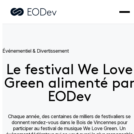
Accueil
>
Applications
>
Le festival We Love Green alimenté
par EODev​
Événementiel & Divertissement​
Le festival We Love
Green alimenté pa
EODev​
Chaque année, des centaines de milliers de festivaliers se
donnent rendez-vous dans le Bois de Vincennes pour
participer au festival de musique We Love Green. Un